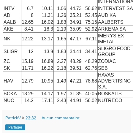
INTERNATION
INTV
6.7
10.11
1.06
44.73
56.62
INTERVEST SA
ADI
8
11.31
1.26
35.21
52.45
AUDIKA
AALB
12.65
16.02
1.83
34.91
75.15
AALBERTS
AKE
8.41
18.3
2.19
35.09
52.92
ARKEMA SA
IMERYS EX
NK
12.22
13.17
1.65
47.17
67.11
IMETAL
SLIGRO FOOD
SLIGR
12
13.9
1.83
34.41
34.41
GROUP
ZC
15.19
16.89
2.27
48.29
48.29
ZODIAC
SK
11.71
16.22
2.18
39.51
62.76
SEB
HAVAS
HAV
12.79
10.95
1.49
47.21
78.68
ADVERTISING
S.A.
BOKA
13.29
14.17
1.97
31.35
40.05
BOSKALIS
NUO
14.2
17.11
2.43
44.91
56.02
NUTRECO
PatrickV
à
23:32
Aucun commentaire:
Partager