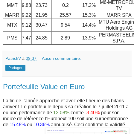
M6-METROPO
MMT
9.83
23.73
0.2
17.2%
TV
MARR
9.22
21.95
25.57
15.3%
MARR SPA
MTU Aero Engi
MTX
9.12
30.47
9.54
14.4%
Holdings AG
PERMASTEELI
PMS
7.47
24.85
2.89
13.9%
S.P.A.
PatrickV
à
09:37
Aucun commentaire:
Partager
Portefeuille Value en Euro
La fin de l’année approche et avec elle l’heure des bilans
arrivent. Le portefeuille depuis sa création le 7 juillet 2011 a
eu une performance de
12.08%
contre
-3.40%
pour son
indice de référence l’Euronext 100 soit une surperformance
de
15.48%
ou
10.36%
annualisé. Ceci confirme la validité