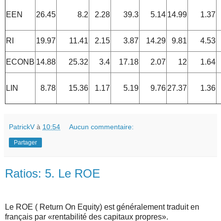
EEN
26.45
8.2
2.28
39.3
5.14
14.99
1.37
RI
19.97
11.41
2.15
3.87
14.29
9.81
4.53
ECONB
14.88
25.32
3.4
17.18
2.07
12
1.64
LIN
8.78
15.36
1.17
5.19
9.76
27.37
1.36
PatrickV
à
10:54
Aucun commentaire:
Partager
Ratios: 5. Le ROE
Le ROE ( Return On Equity) est généralement traduit en
français par «rentabilité des capitaux propres».