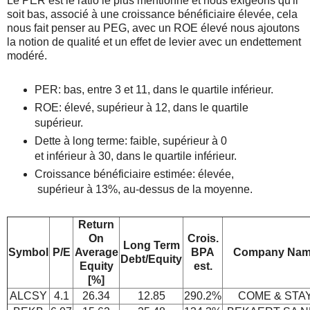
Le PER est le ratio le plus mentionné et nous exigeons qu'il
soit bas, associé à une croissance bénéficiaire élevée, cela
nous fait penser au PEG, avec un ROE élevé nous ajoutons
la notion de qualité et un effet de levier avec un endettement
modéré.
PER: bas, entre 3 et 11, dans le quartile inférieur.
ROE: élevé, supérieur à 12, dans le quartile
supérieur.
Dette à long terme: faible, supérieur à 0
et inférieur à 30, dans le quartile inférieur.
Croissance bénéficiaire estimée: élevée,
supérieur à 13%, au-dessus de la moyenne.
Return
On
Crois.
Long Term
Symbol
P/E
Average
BPA
Company Na
Debt/Equity
Equity
est.
[%]
ALCSY
4.1
26.34
12.85
290.2%
COME & STA