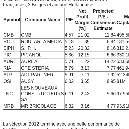
Françaises, 3 Belges et aucune Hollandaise.
Net
Projected
Profit
P/E -
Ma
Symbol
Company Name
P/E
Margin
Consensus
Capit
[%]
Estimate
CMB
CMB
4.57
21.02
11.84
495.
ROU
ROULARTA MEDIA
5.18
1.39
6.84
131.
SIPH
S.I.P.H.
5.23
20.82
8.16
310.
PIC
PICANOL
5.36
12.15
6.66
330.
AURE
AUREA
5.71
1.22
14.22
53.0
RIA
GPE STERIA
5.79
3.13
7.77
461.
ALP
ADL PARTNER
5.91
7.11
7.92
52.3
OSI
AUSY
6.02
3.65
8.95
81M
LES NOUVEAUX
LNC
CONSTRUCTEURS
6.11
2.43
5.66
97.5
SA
MRB
MR BRICOLAGE
6.32
3.16
4.77
93.9
La sélection 2012 termine avec une belle performance de