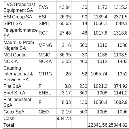
EVS Broadcast
EVS
43.84
30
1173
1315.2
Equipment SA
ESI Group SA
ESI
26.35
90
1139.4
2371.5
SIPH SA
SIPH
60.65
14
1066.1
849.1
Teleperformance
RCF
27.48
48
1017.6
1318.8
SA
Maurel & Prom
MPNG
2.16
500
1010
1080
Nigeria SA
MGI Coutier
MGIC
36.95
30
1188
1108.5
NOKIA
NOKA
3.05
460
1012
1403
Catering
International &
CTRG
26
52
1065.74
1352
Services SA
Fiat SpA
F
3.8
230
1021.2
874.92
Enel S.p.A.
ENEL
3.17
360
1008
1141.2
Fiat Industrial
FI
8.33
130
1050.4
1082.9
SpA
Geox SpA
GEO
2.19
500
1005
1096
Cash
934.73
Total
22341.56
25844.82