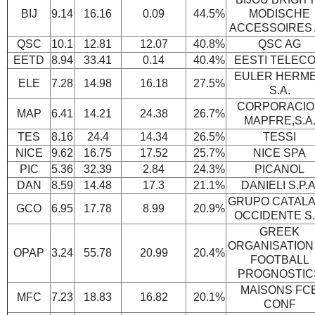
BIJ
9.14
16.16
0.09
44.5%
MODISCHE
ACCESSOIRES
QSC
10.1
12.81
12.07
40.8%
QSC AG
EETD
8.94
33.41
0.14
40.4%
EESTI TELEC
EULER HERM
ELE
7.28
14.98
16.18
27.5%
S.A.
CORPORACIO
MAP
6.41
14.21
24.38
26.7%
MAPFRE,S.A
TES
8.16
24.4
14.34
26.5%
TESSI
NICE
9.62
16.75
17.52
25.7%
NICE SPA
PIC
5.36
32.39
2.84
24.3%
PICANOL
DAN
8.59
14.48
17.3
21.1%
DANIELI S.P.A
GRUPO CATAL
GCO
6.95
17.78
8.99
20.9%
OCCIDENTE S.
GREEK
ORGANISATION
OPAP
3.24
55.78
20.99
20.4%
FOOTBALL
PROGNOSTIC
MAISONS FC
MFC
7.23
18.83
16.82
20.1%
CONF