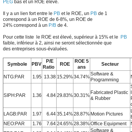
PEG
bas et un ROE élevé.
Il y a un lien fort entre le
PB
et le ROE, un
PB
de 1
correspond à un ROE de 6-8%, un ROE de
24% correspond à un
P/B
de 4.
Pour cette liste le ROE est élevé, supérieur à 15% et le
PB
faible, inférieur à 2, ainsi ne seront sélectionnée que
des entreprises sous-évaluées.
P/E
ROE 5
Symbole
PBV
ROE
Secteur
Ratio
ans
Software &
NTG:PAR
1.95
13.38
15.29%
34.74%
Programming
Fabricated Plastic
SIPH:PAR
1.36
4.84
29.83%
30.31%
& Rubber
LAGB:PAR
1.97
6.44
35.14%
28.87%
Motion Pictures
NEO:PAR
1.76
7.64
24.65%
28.38%
Office Equipment
Software &