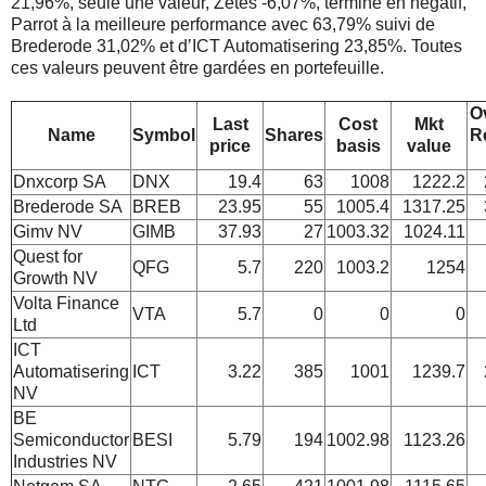
21,96%, seule une valeur, Zetes -6,07%, termine en négatif,
Parrot à la meilleure performance avec 63,79% suivi de
Brederode 31,02% et d’ICT Automatisering 23,85%. Toutes
ces valeurs peuvent être gardées en portefeuille.
Ov
Last
Cost
Mkt
Name
Symbol
Shares
R
price
basis
value
Dnxcorp SA
DNX
19.4
63
1008
1222.2
Brederode SA
BREB
23.95
55
1005.4
1317.25
Gimv NV
GIMB
37.93
27
1003.32
1024.11
Quest for
QFG
5.7
220
1003.2
1254
Growth NV
Volta Finance
VTA
5.7
0
0
0
Ltd
ICT
Automatisering
ICT
3.22
385
1001
1239.7
NV
BE
Semiconductor
BESI
5.79
194
1002.98
1123.26
Industries NV