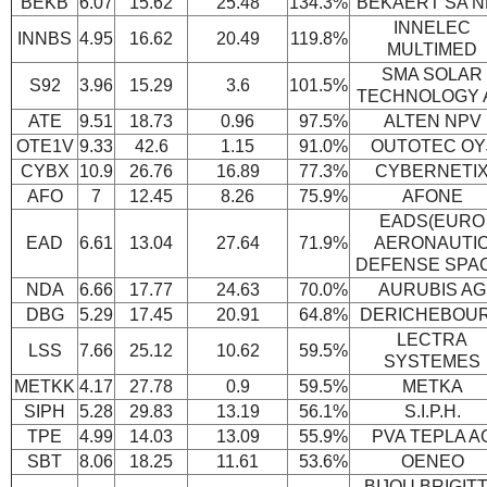
BEKB
6.07
15.62
25.48
134.3%
BEKAERT SA N
INNELEC
INNBS
4.95
16.62
20.49
119.8%
MULTIMED
SMA SOLAR
S92
3.96
15.29
3.6
101.5%
TECHNOLOGY 
ATE
9.51
18.73
0.96
97.5%
ALTEN NPV
OTE1V
9.33
42.6
1.15
91.0%
OUTOTEC OY
CYBX
10.9
26.76
16.89
77.3%
CYBERNETI
AFO
7
12.45
8.26
75.9%
AFONE
EADS(EURO
EAD
6.61
13.04
27.64
71.9%
AERONAUTI
DEFENSE SPA
NDA
6.66
17.77
24.63
70.0%
AURUBIS AG
DBG
5.29
17.45
20.91
64.8%
DERICHEBOU
LECTRA
LSS
7.66
25.12
10.62
59.5%
SYSTEMES
METKK
4.17
27.78
0.9
59.5%
METKA
SIPH
5.28
29.83
13.19
56.1%
S.I.P.H.
TPE
4.99
14.03
13.09
55.9%
PVA TEPLA A
SBT
8.06
18.25
11.61
53.6%
OENEO
BIJOU BRIGIT