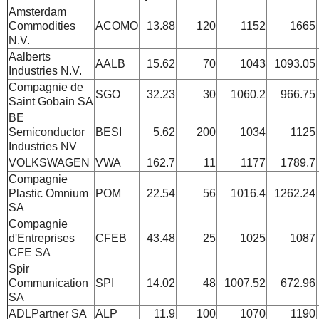
Amsterdam
Commodities
ACOMO
13.88
120
1152
1665
N.V.
Aalberts
AALB
15.62
70
1043
1093.05
Industries N.V.
Compagnie de
SGO
32.23
30
1060.2
966.75
Saint Gobain SA
BE
Semiconductor
BESI
5.62
200
1034
1125
Industries NV
VOLKSWAGEN
VWA
162.7
11
1177
1789.7
Compagnie
Plastic Omnium
POM
22.54
56
1016.4
1262.24
SA
Compagnie
d'Entreprises
CFEB
43.48
25
1025
1087
CFE SA
Spir
Communication
SPI
14.02
48
1007.52
672.96
SA
ADLPartner SA
ALP
11.9
100
1070
1190