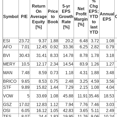
%
Return
5-yr
Chg
Net
On
Price
EPS
EPS;
Profit
Annual
Symbol
P/E
Average
to
Growth
YTD
Margin
EPS
Equity
Book
Rate
to
[%]
[%]
[%]
last
YTD
ESI
23.72
9.37
1.88
20.2
6.48
3.72
1.08
AFO
7.01
12.45
0.92
33.36
6.25
2.82
0.79
BVI
30.43
31.41
8.33
14.78
8.78
1.78
3.18
MERY
10.5
12.17
2.34
14.54
83.9
1.26
1.27
MAN
7.48
8.59
0.73
1.18
4.31
1.88
3.48
BRICO
9.65
8.53
0.75
2.48
3.25
4.59
3.56
STF
9.89
15.82
1.44
7.29
2.15
1.08
4.04
VOW
5
33.69
1.08
45.88
11.91
35.46
18.53
GSZ
17.02
12.83
1.12
7.94
7.76
7.46
3.03
OSI
6.05
16.12
1.05
42.83
3.65
5.11
2.49
TES
8.07
24.4
1.83
19.95
11.76
9.06
10.24