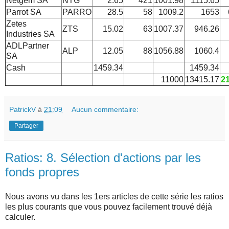
Netgem SA
NTG
2.65
421
1001.98
1115.65
Parrot SA
PARRO
28.5
58
1009.2
1653
Zetes
ZTS
15.02
63
1007.37
946.26
Industries SA
ADLPartner
ALP
12.05
88
1056.88
1060.4
SA
Cash
1459.34
1459.34
11000
13415.17
2
PatrickV
à
21:09
Aucun commentaire:
Partager
Ratios: 8. Sélection d'actions par les
fonds propres
Nous avons vu dans les 1ers articles de cette série les ratios
les plus courants que vous pouvez facilement trouvé déjà
calculer.