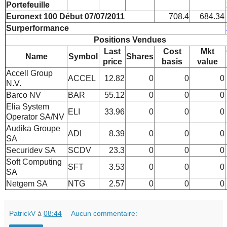
Portefeuille
Euronext 100 Début 07/07/2011
708.4
684.34
Surperformance
Positions Vendues
Last
Cost
Mkt
Name
Symbol
Shares
price
basis
value
Accell Group
ACCEL
12.82
0
0
0
N.V.
Barco NV
BAR
55.12
0
0
0
Elia System
ELI
33.96
0
0
0
Operator SA/NV
Audika Groupe
ADI
8.39
0
0
0
SA
Securidev SA
SCDV
23.3
0
0
0
Soft Computing
SFT
3.53
0
0
0
SA
Netgem SA
NTG
2.57
0
0
0
PatrickV
à
08:44
Aucun commentaire: