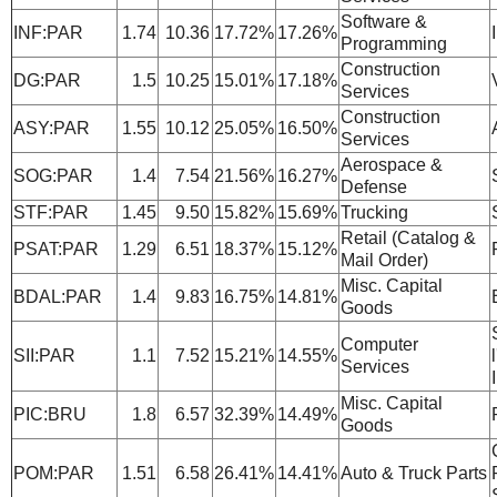
Software &
INF:PAR
1.74
10.36
17.72%
17.26%
Programming
Construction
DG:PAR
1.5
10.25
15.01%
17.18%
Services
Construction
ASY:PAR
1.55
10.12
25.05%
16.50%
Services
Aerospace &
SOG:PAR
1.4
7.54
21.56%
16.27%
Defense
STF:PAR
1.45
9.50
15.82%
15.69%
Trucking
Retail (Catalog &
PSAT:PAR
1.29
6.51
18.37%
15.12%
Mail Order)
Misc. Capital
BDAL:PAR
1.4
9.83
16.75%
14.81%
Goods
Computer
SII:PAR
1.1
7.52
15.21%
14.55%
Services
Misc. Capital
PIC:BRU
1.8
6.57
32.39%
14.49%
Goods
POM:PAR
1.51
6.58
26.41%
14.41%
Auto & Truck Parts