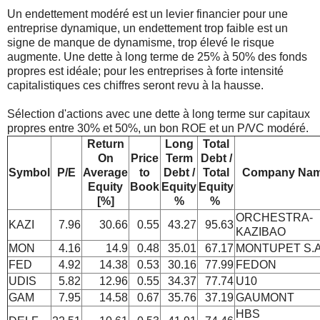
Un endettement modéré est un levier financier pour une
entreprise dynamique, un endettement trop faible est un
signe de manque de dynamisme, trop élevé le risque
augmente. Une dette à long terme de 25% à 50% des fonds
propres est idéale; pour les entreprises à forte intensité
capitalistiques ces chiffres seront revu à la hausse.
Sélection d'actions avec une dette à long terme sur capitaux
propres entre 30% et 50%, un bon ROE et un P/VC modéré.
Return
Long
Total
On
Price
Term
Debt /
Symbol
P/E
Average
to
Debt /
Total
Company Na
Equity
Book
Equity
Equity
[%]
%
%
ORCHESTRA-
KAZI
7.96
30.66
0.55
43.27
95.63
KAZIBAO
MON
4.16
14.9
0.48
35.01
67.17
MONTUPET S.A
FED
4.92
14.38
0.53
30.16
77.99
FEDON
UDIS
5.82
12.96
0.55
34.37
77.74
U10
GAM
7.95
14.58
0.67
35.76
37.19
GAUMONT
HBS