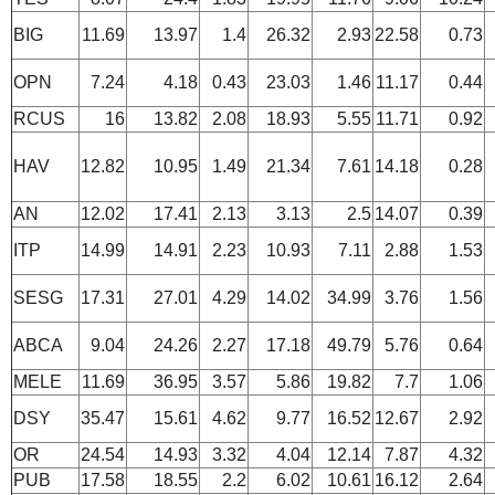
BIG
11.69
13.97
1.4
26.32
2.93
22.58
0.73
OPN
7.24
4.18
0.43
23.03
1.46
11.17
0.44
RCUS
16
13.82
2.08
18.93
5.55
11.71
0.92
HAV
12.82
10.95
1.49
21.34
7.61
14.18
0.28
AN
12.02
17.41
2.13
3.13
2.5
14.07
0.39
ITP
14.99
14.91
2.23
10.93
7.11
2.88
1.53
SESG
17.31
27.01
4.29
14.02
34.99
3.76
1.56
ABCA
9.04
24.26
2.27
17.18
49.79
5.76
0.64
MELE
11.69
36.95
3.57
5.86
19.82
7.7
1.06
DSY
35.47
15.61
4.62
9.77
16.52
12.67
2.92
OR
24.54
14.93
3.32
4.04
12.14
7.87
4.32
PUB
17.58
18.55
2.2
6.02
10.61
16.12
2.64