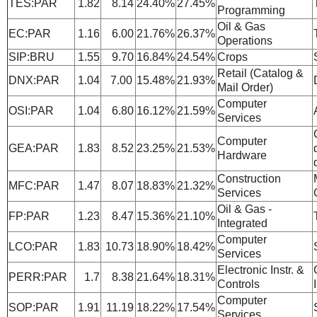
TES:PAR
1.82
8.14
24.40%
27.45%
Programming
Oil & Gas
EC:PAR
1.16
6.00
21.76%
26.37%
Operations
SIP:BRU
1.55
9.70
16.84%
24.54%
Crops
Retail (Catalog &
DNX:PAR
1.04
7.00
15.48%
21.93%
Mail Order)
Computer
OSI:PAR
1.04
6.80
16.12%
21.59%
Services
Computer
GEA:PAR
1.83
8.52
23.25%
21.53%
Hardware
Construction
MFC:PAR
1.47
8.07
18.83%
21.32%
Services
Oil & Gas -
FP:PAR
1.23
8.47
15.36%
21.10%
Integrated
Computer
LCO:PAR
1.83
10.73
18.90%
18.42%
Services
Electronic Instr. &
PERR:PAR
1.7
8.38
21.64%
18.31%
Controls
Computer
SOP:PAR
1.91
11.19
18.22%
17.54%
Services