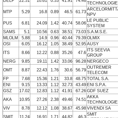
DELF
22.51
10.61
0.53
41.91
74.46
TECHNOLOGIE
ARCELORMITT
MTP
5.29
16.8
0.89
46.5
61.73
NPV
LE PUBLIC
PUS
6.81
24.09
1.42
40.74
58.06
SYSTEM
SAMS
5.1
10.56
0.63
38.51
73.03
S.A.M.S.E.
MLOLM
5.88
14.9
0.96
40.44
79.39
OLMIX
OSI
6.05
16.12
1.05
38.49
52.95
AUSY
ITS SEEVIA
ITS
8.66
12.22
0.88
35.26
47.6
GROUP
NERG
9.85
19.11
1.42
33.06
96.28
NERGECO
OUTREMER
OMT
8.87
22.43
1.76
30.6
56.79
TELECOM
FP
7.68
15.36
1.21
33.8
48.75
TOTAL S.A.
ENI
9.15
13.33
1.12
32.73
43.49
ENI S.P.A.
GSZ
17.02
12.83
1.12
41.91
67.26
GDF SUEZ
AKKA
AKA
10.95
27.26
2.38
49.46
74.51
TECHNOLOGIE
VIV
8.78
12.12
1.08
38.67
45.98
VIVENDI SA
SMIT
SMIT
11.24
16.91
1.71
44.82
46.3